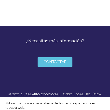
¿Necesitas más información?
CONTACTAR
© 2021 EL SALARIO EMOCIONAL.
AVISO LEGAL
.
POLÍTICA
DE PRIVACIDAD
.
POLÍTICA DE COOKIES
Utilizamos cookies para ofrecerte la mejor experiencia en
nuestra web.